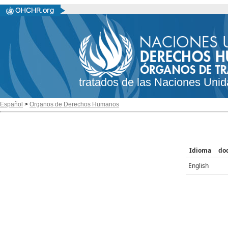
tratados de las Naciones Unid
Español
>
Organos de Derechos Humanos
Idioma
do
English