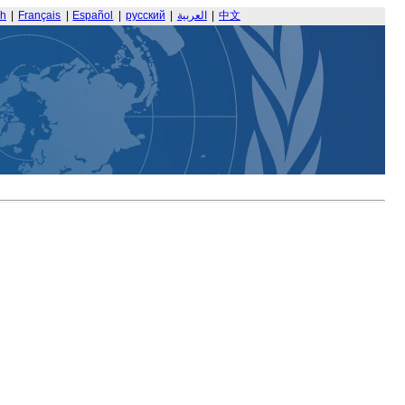
sh
|
Français
|
Español
|
русский
|
العربية
|
中文