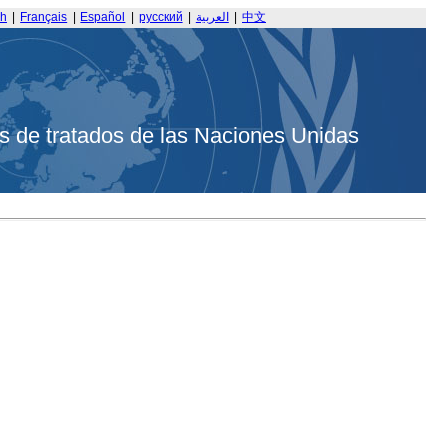
sh
|
Français
|
Español
|
русский
|
العربية
|
中文
s de tratados de las Naciones Unidas