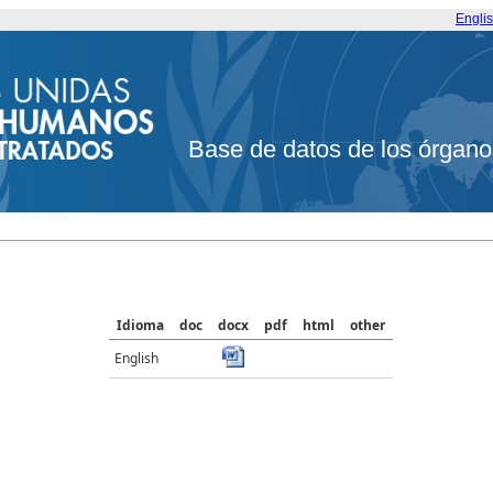
Engli
Base de datos de los órgano
Idioma
doc
docx
pdf
html
other
English