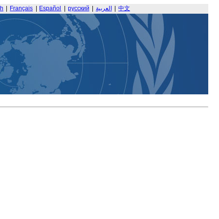
sh
|
Français
|
Español
|
русский
|
العربية
|
中文