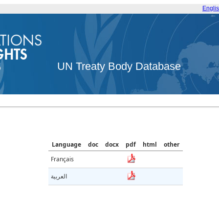
Engli
UN Treaty Body Database
Language
doc
docx
pdf
html
other
Français
العربية