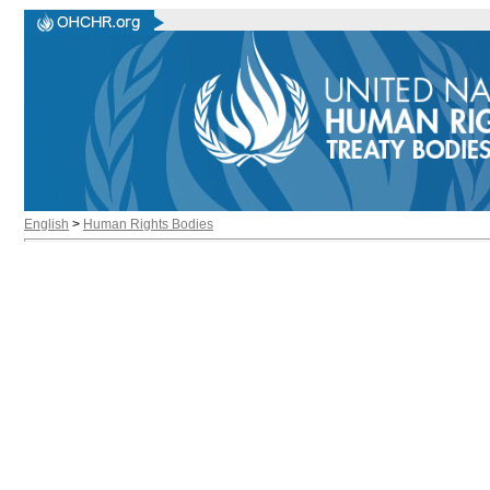
English
>
Human Rights Bodies