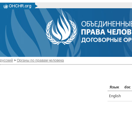
русский
>
Органы по правам человека
Язык
doc
English