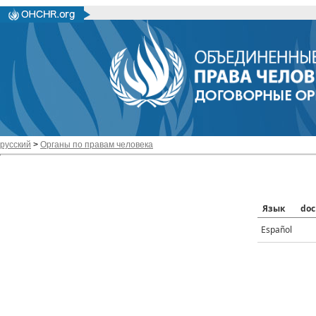
русский
>
Органы по правам человека
Язык
doc
Español