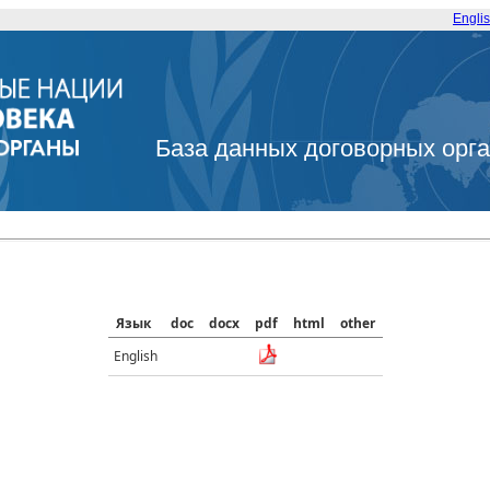
Engli
База данных договорных орг
Язык
doc
docx
pdf
html
other
English