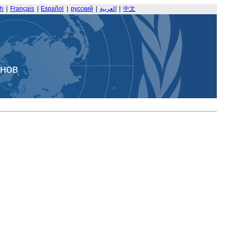
sh
|
Français
|
Español
|
русский
|
العربية
|
中文
анов