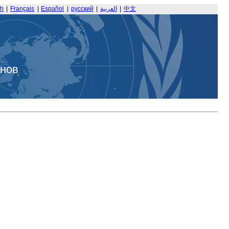
sh
|
Français
|
Español
|
русский
|
العربية
|
中文
анов