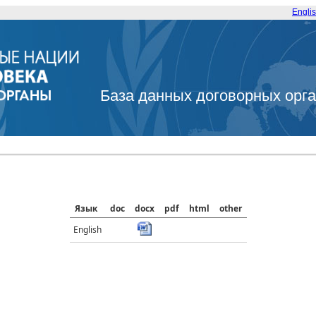
Engli
База данных договорных орг
Язык
doc
docx
pdf
html
other
English