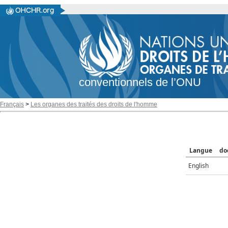
conventionnels de l’ONU
Français
>
Les organes des traités des droits de l'homme
Langue
do
English