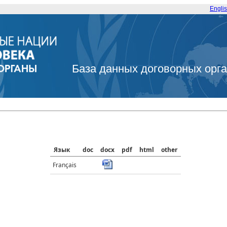
Engli
База данных договорных орг
Язык
doc
docx
pdf
html
other
Français