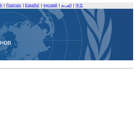
sh
|
Français
|
Español
|
русский
|
العربية
|
中文
анов