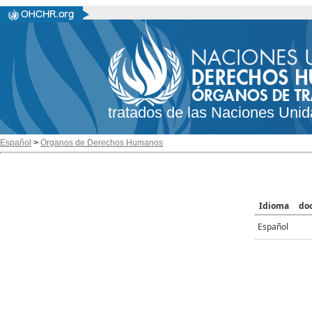
tratados de las Naciones Unid
Español
>
Organos de Derechos Humanos
Idioma
do
Español