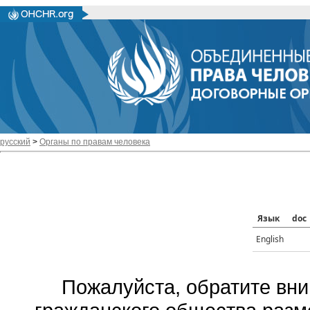
русский
>
Органы по правам человека
Язык
doc
English
Пожалуйста, обратите вни