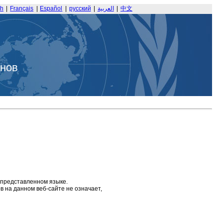
sh
|
Français
|
Español
|
русский
|
العربية
|
中文
анов
 представленном языке.
 на данном веб-сайте не означает,