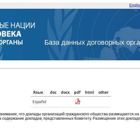
Engli
База данных договорных орг
Язык
doc
docx
pdf
html
other
Español
внимание, что доклады организаций гражданского общества размещаются на
а содержание докладов, представленных Комитету. Размещение этих докладов