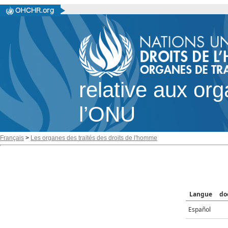
relative aux or
l’ONU
Français
>
Les organes des traités des droits de l'homme
Langue
do
Español