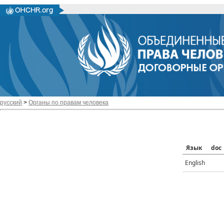
русский
>
Органы по правам человека
Язык
doc
English