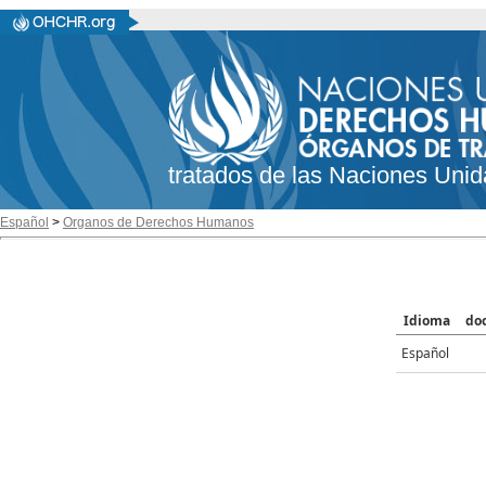
tratados de las Naciones Unid
Español
>
Organos de Derechos Humanos
Idioma
do
Español