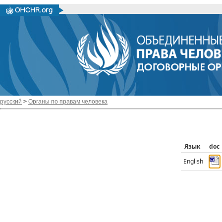
русский
>
Органы по правам человека
Язык
doc
English