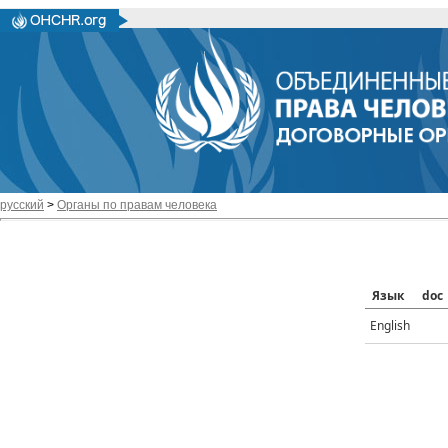
русский
>
Органы по правам человека
Язык
doc
English