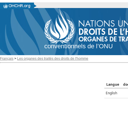
conventionnels de l’ONU
Français
>
Les organes des traités des droits de l'homme
Langue
do
English