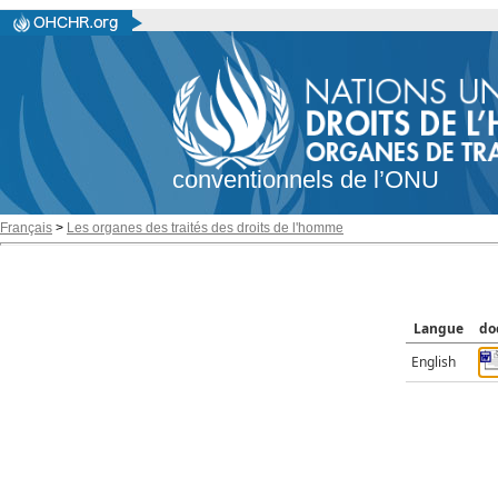
conventionnels de l’ONU
Français
>
Les organes des traités des droits de l'homme
Langue
do
English