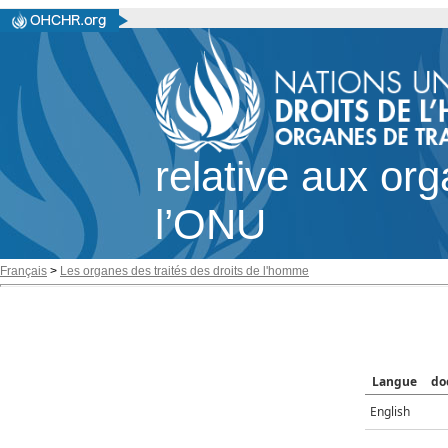
relative aux or
l’ONU
Français
>
Les organes des traités des droits de l'homme
Langue
do
English