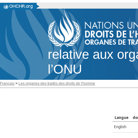
relative aux or
l’ONU
Français
>
Les organes des traités des droits de l'homme
Langue
do
English