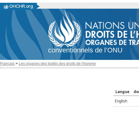
conventionnels de l’ONU
Français
>
Les organes des traités des droits de l'homme
Langue
do
English