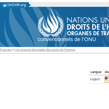
conventionnels de l’ONU
Français
>
Les organes des traités des droits de l'homme
Langue
do
English