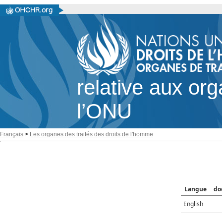
relative aux or
l’ONU
Français
>
Les organes des traités des droits de l'homme
Langue
do
English