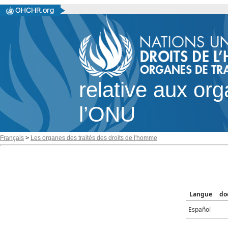
relative aux or
l’ONU
Français
>
Les organes des traités des droits de l'homme
Langue
do
Español