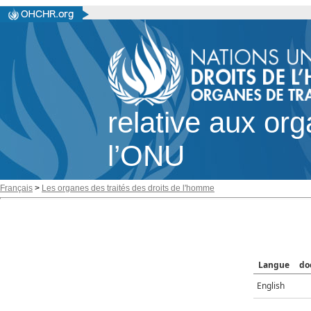
relative aux or
l’ONU
Français
>
Les organes des traités des droits de l'homme
Langue
do
English