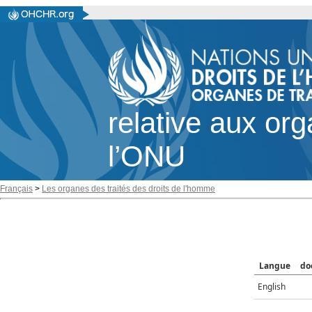
relative aux or
l’ONU
Français
>
Les organes des traités des droits de l'homme
Langue
do
English