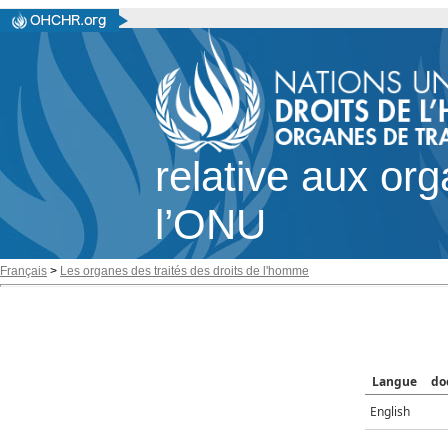
relative aux or
l’ONU
Français
>
Les organes des traités des droits de l'homme
Langue
do
English