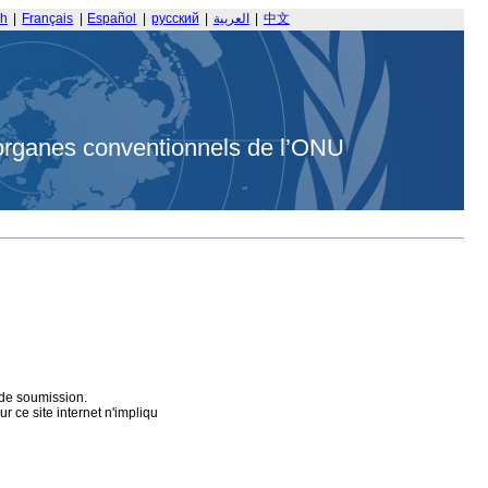
sh
|
Français
|
Español
|
русский
|
العربية
|
中文
organes conventionnels de l’ONU
 de soumission.
 ce site internet n'impliqu