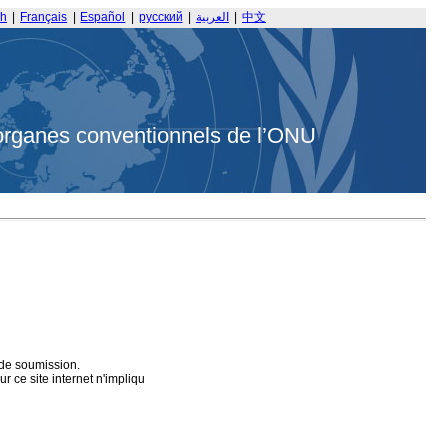
sh
|
Français
|
Español
|
русский
|
العربية
|
中文
organes conventionnels de l’ONU
 de soumission.
 ce site internet n'impliqu