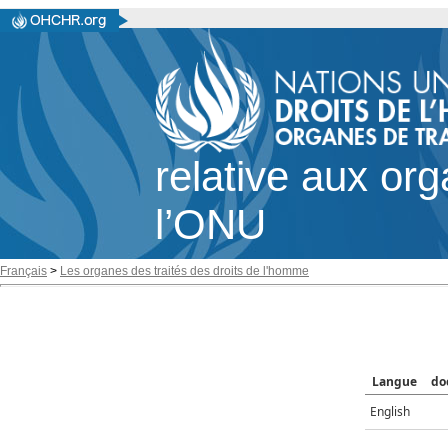
relative aux or
l’ONU
Français
>
Les organes des traités des droits de l'homme
Langue
do
English