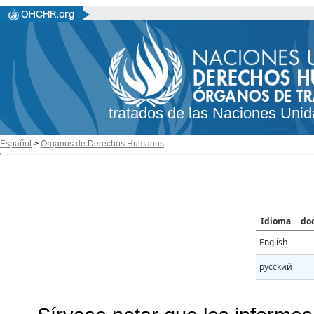
tratados de las Naciones Unid
Español
>
Organos de Derechos Humanos
Idioma
do
English
русский