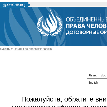
русский
>
Органы по правам человека
Язык
doc
English
Пожалуйста, обратите вни