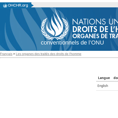
conventionnels de l’ONU
Français
>
Les organes des traités des droits de l'homme
Langue
do
English