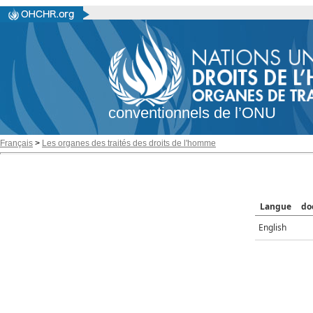
conventionnels de l’ONU
Français
>
Les organes des traités des droits de l'homme
Langue
do
English