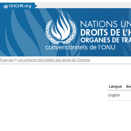
conventionnels de l’ONU
Français
>
Les organes des traités des droits de l'homme
Langue
do
English