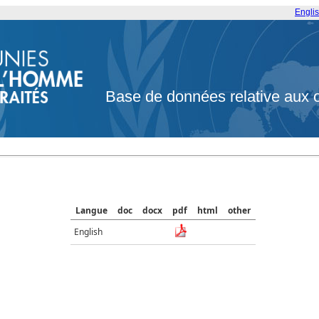
Engli
Base de données relative aux 
Langue
doc
docx
pdf
html
other
English