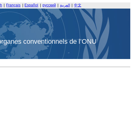
sh
|
Français
|
Español
|
русский
|
العربية
|
中文
organes conventionnels de l’ONU