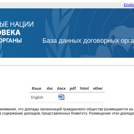
Engli
База данных договорных орг
Язык
doc
docx
pdf
html
other
English
внимание, что доклады организаций гражданского общества размещаются на
а содержание докладов, представленных Комитету. Размещение этих докладов