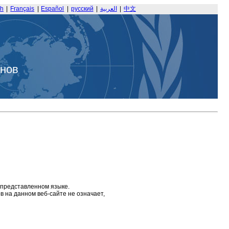
sh
|
Français
|
Español
|
русский
|
العربية
|
中文
анов
 представленном языке.
 на данном веб-сайте не означает,