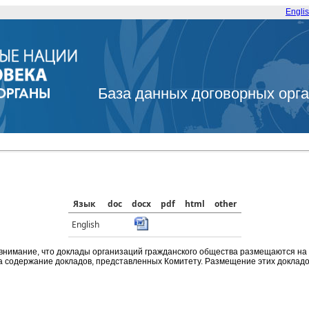
Engli
База данных договорных орг
Язык
doc
docx
pdf
html
other
English
внимание, что доклады организаций гражданского общества размещаются на
а содержание докладов, представленных Комитету. Размещение этих докладов