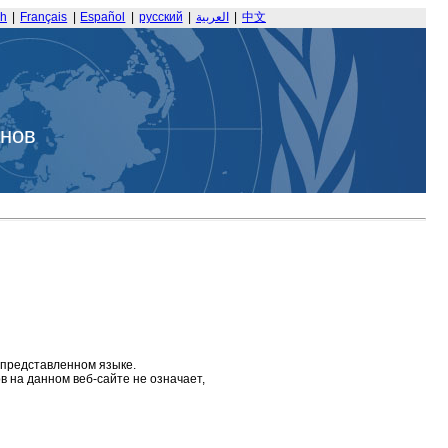
sh
|
Français
|
Español
|
русский
|
العربية
|
中文
анов
 представленном языке.
 на данном веб-сайте не означает,