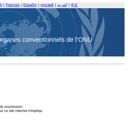
sh
|
Français
|
Español
|
русский
|
العربية
|
中文
organes conventionnels de l’ONU
 de soumission.
 ce site internet n'impliqu