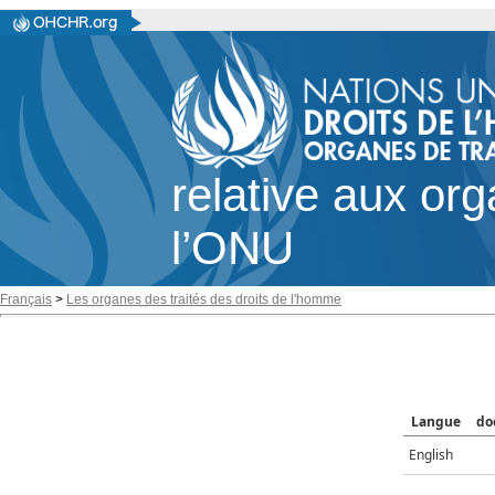
relative aux or
l’ONU
Français
>
Les organes des traités des droits de l'homme
Langue
do
English