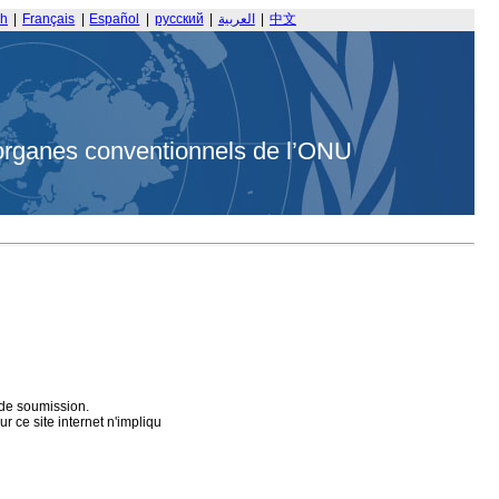
sh
|
Français
|
Español
|
русский
|
العربية
|
中文
organes conventionnels de l’ONU
 de soumission.
 ce site internet n'impliqu