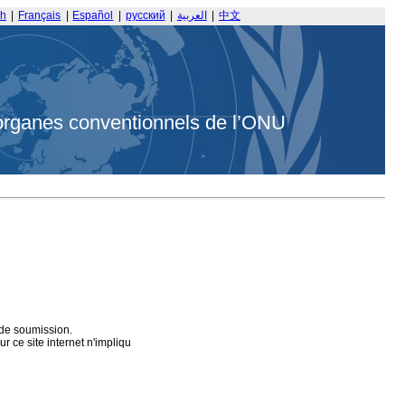
sh
|
Français
|
Español
|
русский
|
العربية
|
中文
organes conventionnels de l’ONU
 de soumission.
 ce site internet n'impliqu