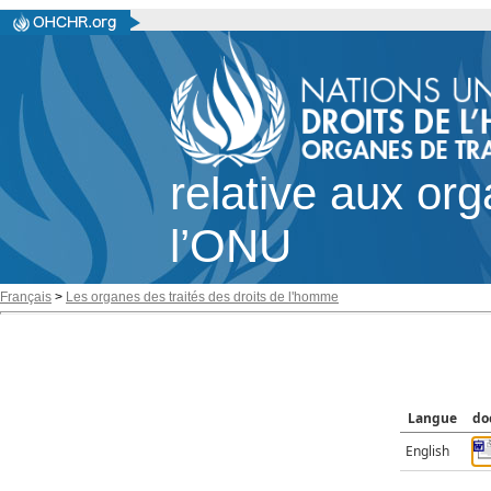
relative aux or
l’ONU
Français
>
Les organes des traités des droits de l'homme
Langue
do
English