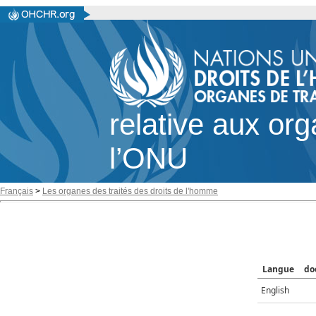
relative aux or
l’ONU
Français
>
Les organes des traités des droits de l'homme
Langue
do
English