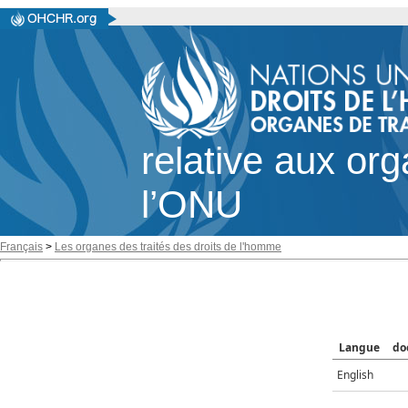
relative aux or
l’ONU
Français
>
Les organes des traités des droits de l'homme
Langue
do
English