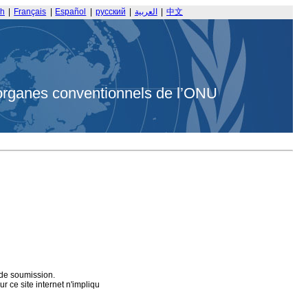
sh
|
Français
|
Español
|
русский
|
العربية
|
中文
organes conventionnels de l’ONU
 de soumission.
 ce site internet n'impliqu