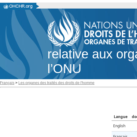
relative aux or
l’ONU
Français
>
Les organes des traités des droits de l'homme
Langue
do
English
Français