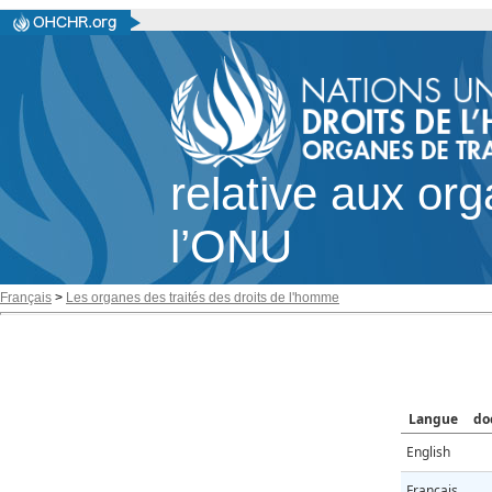
relative aux or
l’ONU
Français
>
Les organes des traités des droits de l'homme
Langue
do
English
Français